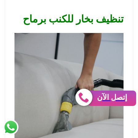
تنظيف بخار للكنب برماح
إتصل الآن