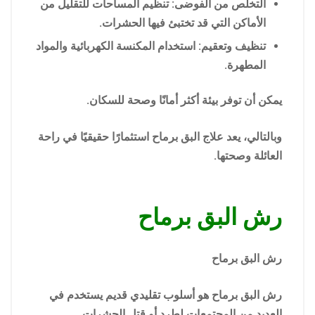
التخلص من الفوضى: تنظيم المساحات للتقليل من
الأماكن التي قد تختبئ فيها الحشرات.
تنظيف وتعقيم: استخدام المكنسة الكهربائية والمواد
المطهرة.
يمكن أن توفر بيئة أكثر أمانًا وصحة للسكان.
وبالتالي، يعد علاج البق برماح استثمارًا حقيقيًا في راحة
العائلة وصحتها.
رش البق برماح
رش البق برماح
رش البق برماح هو أسلوب تقليدي قديم يستخدم في
العديد من المجتمعات لطرد أو قتل الحشرات