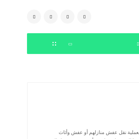
0504778616
 بعملية نقل عفش منازلهم أو عفش وأثاث