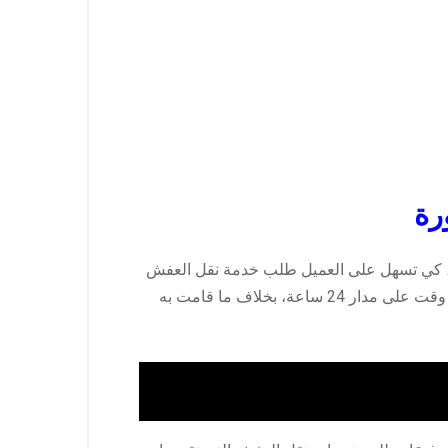
رة
دية، كي تسهل على العميل طلب خدمة نقل العفش
من داخل الفروع الموجودة مكان العميل، كما أن الشركة خصصت بعض أرقام الهواتف لاستقبال اتصالات العملاء في أي وقت على مدار 24 ساعة، بخلاف ما قامت به